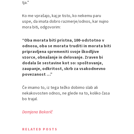
tja.”
Ko me vprašajo, kaj je tisto, ko nekemu paru
uspe, da imata dobro razmerje/odnos, kar nujno
mora biti, odgovorim:
“Oba morata biti pristna, 100-odstotno v
odnosu, oba se morata truditi in morata biti
pripravljena spremeniti svoje škodljive
vzorce, obnašanje in delovanje. Zraven bi
dodala še sestavine kot so: spoštovanje,
zaupanje, odkritost, skrb za vsakodnevno
povezanost …”
Če imamo to, iz tega težko dobimo slab ali
nekakovosten odnos, ne glede na to, koliko časa
bo trajal.
Damjana Bakarič
RELATED POSTS