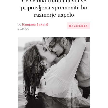
Če se oba trudita in sta se
pripravljena spremeniti, bo
razmerje uspelo
by
Damjana Bakarič
RAZMERJA
2 LETA AGO