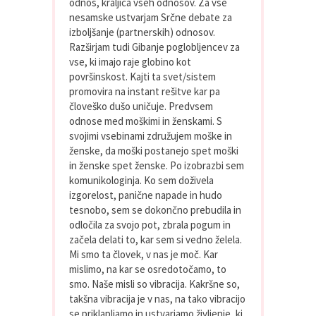
odnos, kraljica vseh odnosov. Za vse
nesamske ustvarjam Srčne debate za
izboljšanje (partnerskih) odnosov.
Razširjam tudi Gibanje poglobljencev za
vse, ki imajo raje globino kot
površinskost. Kajti ta svet/sistem
promovira na instant rešitve kar pa
človeško dušo uničuje. Predvsem
odnose med moškimi in ženskami. S
svojimi vsebinami združujem moške in
ženske, da moški postanejo spet moški
in ženske spet ženske. Po izobrazbi sem
komunikologinja. Ko sem doživela
izgorelost, panične napade in hudo
tesnobo, sem se dokončno prebudila in
odločila za svojo pot, zbrala pogum in
začela delati to, kar sem si vedno želela.
Mi smo ta človek, v nas je moč. Kar
mislimo, na kar se osredotočamo, to
smo. Naše misli so vibracija. Kakršne so,
takšna vibracija je v nas, na tako vibracijo
se priklapljamo in ustvarjamo življenje, ki