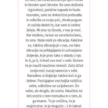
in ženske spet ženske. Ko sem doživela
izgorelost, panične napade in hudo
tesnobo, sem se dokončno prebudila
in odločila za svojo pot, zbrala pogum
in začela delati to, kar sem si vedno
želela. Mi smo ta človek, v nas je moč.
Kar mislimo, na kar se osredotočamo,
to smo. Naše misli so vibracija. Kakršne
so, takšna vibracija je v nas, na tako
vibracijo se priklapljamo in ustvarjamo
življenje, ki je prav tako v skladu z njo.
In ti, ja ti, ti imaš vso moč v sebi. Sistem
te je naučil naučene nemoči. Zato iščeš
svojo moč zunaj namesto v sebi.
Naredimo si življenje takšno kot si ga
želimo. Postajajmo vse boljša različica
sebe, odločimo se za ljubezen. Do
sebe, do drugih, do sveta. Naučimo se
biti srečni v tem trenutku in s tem, ki
ga imamo. To je veščina, to je
mojstrstvo. In je mogoče. :-) In takrat