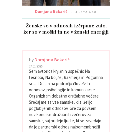
Damjana Bakarič
4 LETA AGO
Ženske so v odnosih izčrpane zato,
ker so v moški in ne v ženski energiji
by
Damjana Bakarič
27.01.2025
Sem avtorica knjižnih uspešnic Na
tesnobi, Na boljše, Razmerja in Pogumna
srca. Delam na področju človeških
odnosov, psihologije in komunikacije.
Organiziram debatno družabne večere
Srečaj me za vse samske, ki si želijo
poglobljenih odnosov. Gre za povsem
nov koncept družabnih večerov za
samske, saj pridejo ljudje, ki se zavedajo,
da je partnerski odnos najpomembnejši