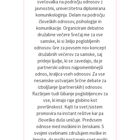
svetovalka na področju odnosov z
javnostmi, univerzitetna diplomirana
komunikologinja. Delam na področju
človeških odnosov, psihologije in
komunikacije. Organiziram debatno
družabne večere Srečaj me za vse
samske, ki si želijo poglobljenih
odnosov. Gre za povsem nov koncept
družabnih večerov za samske, saj
pridejo ljudje, ki se zavedajo, da je
partnerski odnos najpomembnejši
odnos, kraljica vseh odnosov. Za vse
nesamske ustvarjam Srčne debate za
izboljšanje (partnerskih) odnosov.
Razširjam tudi Gibanje poglobljencev za
vse, ki imajo raje globino kot
površinskost. Kajti ta svet/sistem
promovira na instant rešitve kar pa
človeško dušo uničuje. Predvsem
odnose med moškimi in ženskami. S
svojimi vsebinami združujem moške in
ženske, da moški postanejo spet moški