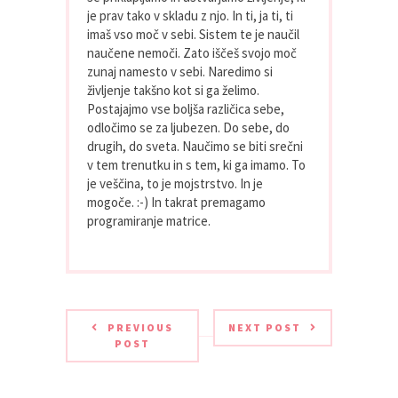
je prav tako v skladu z njo. In ti, ja ti, ti
imaš vso moč v sebi. Sistem te je naučil
naučene nemoči. Zato iščeš svojo moč
zunaj namesto v sebi. Naredimo si
življenje takšno kot si ga želimo.
Postajajmo vse boljša različica sebe,
odločimo se za ljubezen. Do sebe, do
drugih, do sveta. Naučimo se biti srečni
v tem trenutku in s tem, ki ga imamo. To
je veščina, to je mojstrstvo. In je
mogoče. :-) In takrat premagamo
programiranje matrice.
PREVIOUS
NEXT POST
POST