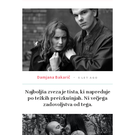
Damjana Bakarič
5 LET AGO
Najboljša zveza je tista, ki napreduje
po težkih preizkušnjah. Ni večjega
zadovoljstva od tega.