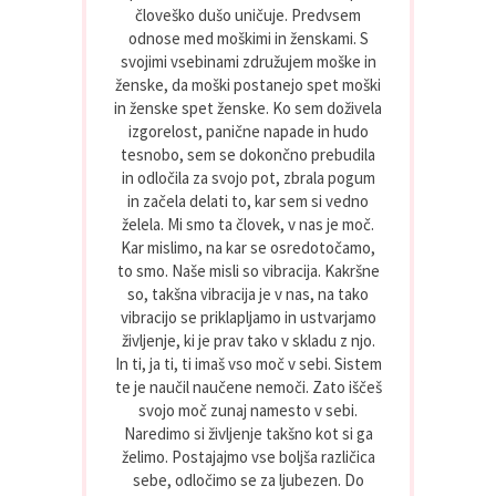
človeško dušo uničuje. Predvsem
odnose med moškimi in ženskami. S
svojimi vsebinami združujem moške in
ženske, da moški postanejo spet moški
in ženske spet ženske. Ko sem doživela
izgorelost, panične napade in hudo
tesnobo, sem se dokončno prebudila
in odločila za svojo pot, zbrala pogum
in začela delati to, kar sem si vedno
želela. Mi smo ta človek, v nas je moč.
Kar mislimo, na kar se osredotočamo,
to smo. Naše misli so vibracija. Kakršne
so, takšna vibracija je v nas, na tako
vibracijo se priklapljamo in ustvarjamo
življenje, ki je prav tako v skladu z njo.
In ti, ja ti, ti imaš vso moč v sebi. Sistem
te je naučil naučene nemoči. Zato iščeš
svojo moč zunaj namesto v sebi.
Naredimo si življenje takšno kot si ga
želimo. Postajajmo vse boljša različica
sebe, odločimo se za ljubezen. Do