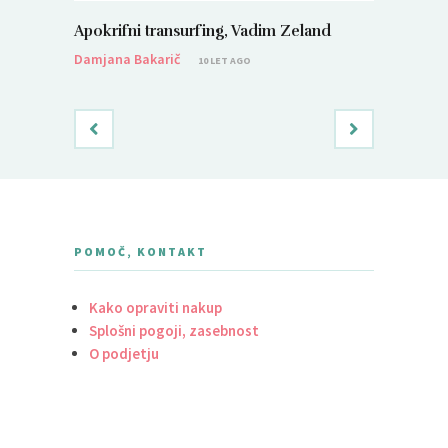
Apokrifni transurfing, Vadim Zeland
Deset zla
Panos M
Damjana Bakarič
10 LET AGO
Damjana B
POMOČ, KONTAKT
Kako opraviti nakup
Splošni pogoji, zasebnost
O podjetju