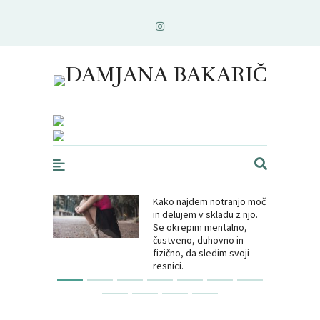
DAMJANA BAKARIČ
Kako najdem notranjo moč
Zakaj je o
in delujem v skladu z njo.
pomembe
Se okrepim mentalno,
čustveno, duhovno in
fizično, da sledim svoji
resnici.