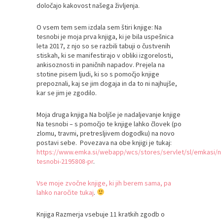
določajo kakovost našega življenja.
O vsem tem sem izdala sem štiri knjige: Na
tesnobi je moja prva knjiga, ki je bila uspešnica
leta 2017, z njo so se razbili tabuji o čustvenih
stiskah, ki se manifestirajo v obliki izgorelosti,
ankisoznosti in paničnih napadov. Prejela na
stotine pisem ljudi, ki so s pomočjo knjige
prepoznali, kaj se jim dogaja in da to ni najhujše,
kar se jim je zgodilo.
Moja druga knjiga Na boljše je nadaljevanje knjige
Na tesnobi – s pomočjo te knjige lahko človek (po
zlomu, travmi, pretresljivem dogodku) na novo
postavi sebe. Povezava na obe knjigi je tukaj:
https://www.emka.si/webapp/wcs/stores/servlet/sl/emkasi/n
tesnobi-2195808-pr
.
Vse moje zvočne knjige, ki jih berem sama, pa
lahko naročite tukaj
.
Knjiga Razmerja vsebuje 11 kratkih zgodb o