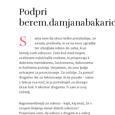
Podpri
berem.damjanabakari
S
ama sem šla skozi težke preizkušnje, se
sesula, preživela, in se na novo zgradila
ter izboljšala odnos do sebe, ki je
temelj vseh odnosov. Zato boš med mojimi
vsebinami našel/našla vsebine, ki prispevajo k
dobremu mentalnemu, čustvenemu, duhovnemu
in fizičnemu počutju. Verjamem, da smo ljudje
ustvarjeni za povezovanje. Za sočutje. Za pomoč
drugemu. Ne za tekmovanje. In ne pozabi – samo
v tebi je vsa moč, ki jo potrebuješ za dosego
česar koli. V nikomur drugemu. Ti sam si svoj
rešitelj.
Najpomembnejši so odnosi – kajti, kaj imaš, če v
svojem življenju nimaš dobrih odnosov?
Prepričana sem, da odnosi z drugimi in s seboj