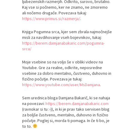
ljubezenskih razmerjih. Odkrito, surovo, brutalno.
Kaj vse si počnemo, ker ne znamo, ne zmoremo
ali nočemo drugače. Povezava tukaj:
https://www.primus.si/razmerja/
.
Knjiga Pogumna srca, kjer sem zbrala najmočnejše
misli za navdihovanje vseh bojevnikov, tukaj:
https://berem.damjanabakaric.com/pogumna-
srca/
Moje vsebine so na voljo še v obliki videov na
Youtube. Gre za realne, odkrite, neposredne
vsebine za dobro mentalno, čustveno, duhovno in
fizično počutje. Povezava je tukaj:
https://www.youtube.com/user/MsDamjana
.
Sem urednica bloga Damjana Bakarič, ki se nahaja
na povezavi:
https://berem.damjanabakaric.com
(ravnokar si tu :-)), in ki je prav tako servisen blog
za boljše čustveno, mentalno, duhovno in fizično
počutje. Poglej si, morda ti pomaga. In če ti bo, je
to to.