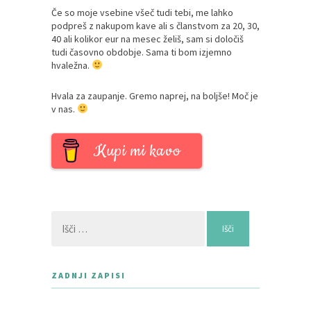
Če so moje vsebine všeč tudi tebi, me lahko
podpreš z nakupom kave ali s članstvom za 20, 30,
40 ali kolikor eur na mesec želiš, sam si določiš
tudi časovno obdobje. Sama ti bom izjemno
hvaležna.
Hvala za zaupanje. Gremo naprej, na boljše! Moč je
v nas.
Kupi mi kavo
Išči:
ZADNJI ZAPISI