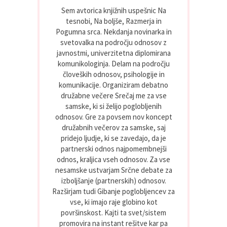
Sem avtorica knjižnih uspešnic Na
tesnobi, Na boljše, Razmerja in
Pogumna srca. Nekdanja novinarka in
svetovalka na področju odnosov z
javnostmi, univerzitetna diplomirana
komunikologinja. Delam na področju
človeških odnosov, psihologije in
komunikacije. Organiziram debatno
družabne večere Srečaj me za vse
samske, ki si želijo poglobljenih
odnosov. Gre za povsem nov koncept
družabnih večerov za samske, saj
pridejo ljudje, ki se zavedajo, da je
partnerski odnos najpomembnejši
odnos, kraljica vseh odnosov. Za vse
nesamske ustvarjam Srčne debate za
izboljšanje (partnerskih) odnosov.
Razširjam tudi Gibanje poglobljencev za
vse, ki imajo raje globino kot
površinskost. Kajti ta svet/sistem
promovira na instant rešitve kar pa