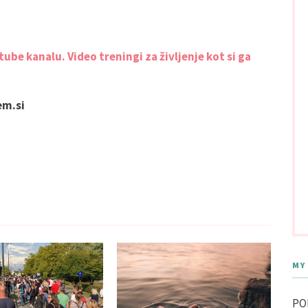
be kanalu. Video treningi za življenje kot si ga
em.si
MY
PO