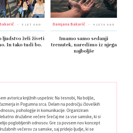
Bakarič
Damjana Bakarič
5 LET AGO
4 LETA AGO
 ljudstvo želi živeti
Imamo samo sedanji
. In tako tudi bo.
trenutek, naredimo iz njega
najboljše
Sem avtorica knjižnih uspešnic Na tesnobi, Na boljše,
Razmerja in Pogumna srca. Delam na področju človeških
odnosov, psihologije in komunikacije. Organiziram
debatno družabne večere Srečaj me za vse samske, ki si
želijo poglobljenih odnosov. Gre za povsem nov koncept
ružabnih večerov za samske, saj pridejo ljudje, ki se