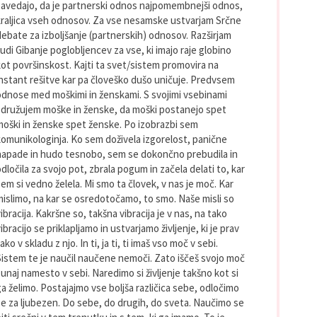
zavedajo, da je partnerski odnos najpomembnejši odnos,
kraljica vseh odnosov. Za vse nesamske ustvarjam Srčne
debate za izboljšanje (partnerskih) odnosov. Razširjam
udi Gibanje poglobljencev za vse, ki imajo raje globino
kot površinskost. Kajti ta svet/sistem promovira na
instant rešitve kar pa človeško dušo uničuje. Predvsem
odnose med moškimi in ženskami. S svojimi vsebinami
združujem moške in ženske, da moški postanejo spet
moški in ženske spet ženske. Po izobrazbi sem
komunikologinja. Ko sem doživela izgorelost, panične
napade in hudo tesnobo, sem se dokončno prebudila in
dločila za svojo pot, zbrala pogum in začela delati to, kar
em si vedno želela. Mi smo ta človek, v nas je moč. Kar
mislimo, na kar se osredotočamo, to smo. Naše misli so
ibracija. Kakršne so, takšna vibracija je v nas, na tako
ibracijo se priklapljamo in ustvarjamo življenje, ki je prav
ako v skladu z njo. In ti, ja ti, ti imaš vso moč v sebi.
Sistem te je naučil naučene nemoči. Zato iščeš svojo moč
zunaj namesto v sebi. Naredimo si življenje takšno kot si
ga želimo. Postajajmo vse boljša različica sebe, odločimo
se za ljubezen. Do sebe, do drugih, do sveta. Naučimo se