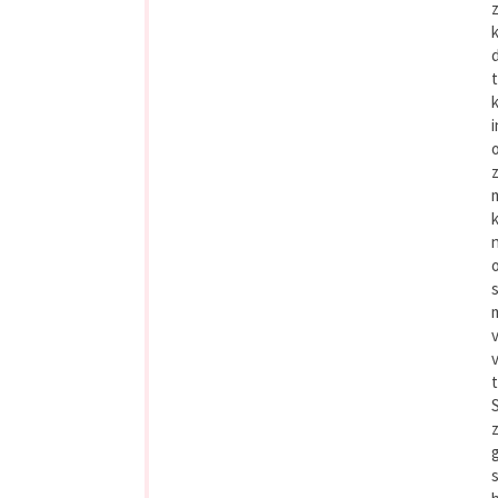
t
o
s
v
v
t