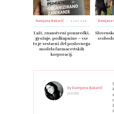
Damjana Bakarič
Damjana 
5 LET AGO
Laži, znanstveni ponaredki,
Slovensko
grožnje, podkupnine – vse
svobodno
to je sestavni del poslovnega
modela farmacevtskih
korporacij.
by
Damjana Bakarič
15.05.2022
d