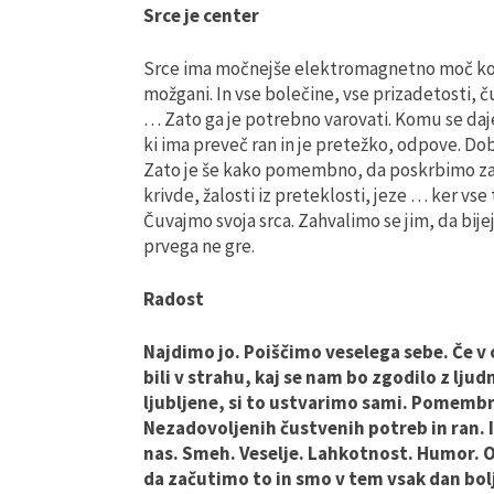
Srce je center
Srce ima močnejše elektromagnetno moč kot 
možgani. In vse bolečine, vse prizadetosti, č
… Zato ga je potrebno varovati. Komu se daj
ki ima preveč ran in je pretežko, odpove. D
Zato je še kako pomembno, da poskrbimo za
krivde, žalosti iz preteklosti, jeze … ker vs
Čuvajmo svoja srca. Zahvalimo se jim, da bije
prvega ne gre.
Radost
Najdimo jo. Poiščimo veselega sebe. Če v 
bili v strahu, kaj se nam bo zgodilo z ljud
ljubljene, si to ustvarimo sami. Pomembno
Nezadovoljenih čustvenih potreb in ran. I
nas. Smeh. Veselje. Lahkotnost. Humor. 
da začutimo to in smo v tem vsak dan bolj