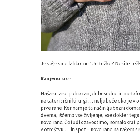
Je vaše srce lahkotno? Je težko? Nosite težko
Ranjeno src
e
Naša srca so polna ran, dobesedno in metafor
nekateri srčni kirurgi … neljubeče okolje v ot
prve rane. Ker nam je ta način ljubezni dom
dvema, iščemo vse življenje, vse dokler teg
nove rane. Četudi ozavestimo, nemalokrat p
v otroštvu … in spet – nove rane na našem s