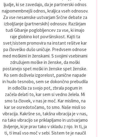
ljudje, ki se zavedajo, da je partnerski odnos
najpomembnejši odnos, kraljica vseh odnosov.
Za vse nesamske ustvarjam Srčne debate za
izboljšanje (partnerskih) odnosov. Razširjam
tudi Gibanje poglobljencev za vse, ki imajo
raje globino kot površinskost. Kajti ta
svet/sistem promovira na instant rešitve kar
pa človeško dušo uničuje. Predvsem odnose
med moškimi in ženskami. S svojimi vsebinami
združujem moške in ženske, da moški
postanejo spet moški in ženske spet ženske.
Ko sem doživela izgorelost, panične napade
in hudo tesnobo, sem se dokončno prebudila
in odločila za svojo pot, zbrala pogum in
začela delati to, kar sem si vedno želela. Mi
smo ta človek, v nas je moč. Kar mislimo, na
kar se osredotočamo, to smo. Naše misli so
vibracija. Kakršne so, takšna vibracija je v nas,
na tako vibracijo se priklapljamo in ustvarjamo
življenje, ki je prav tako v skladu z njo. In ti, ja
ti, ti imaš vso moč v sebi. Sistem te je naučil