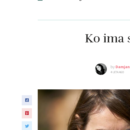
Ko ima s
by
Damjan
4 LETA AGO