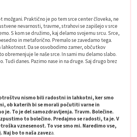
možgani. Praktično je po tem srce center človeka, ne
ustvene nevarnosti, travme, strahovi se zapišejo v srce
emo. S kom se družimo, kaj delamo svojemu srcu. Srce,
obesedno in metaforično. Premalo se zavedamo tega.
 lahkotnost. Da se osvobodimo zamer, občutkov
e to obremenjuje le naše srce. In sami mu delamo slabo.
jo. Tudi danes. Pazimo nase in na druge. Saj drugo brez
otroštvu nismo bili radostni in lahkotni, ker smo
mi, ob katerih bi se morali počutiti varne in
 je. To je del samozdravljenja. Travm. Bolečine.
zpustimo to bolečino. Predajmo se radosti, ta je. V
Otroška vznesenost. To vse smo mi. Naredimo vse,
. Naj bo to naša zavez
a.