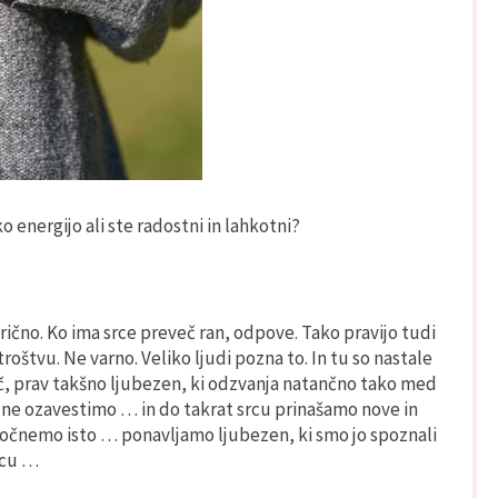
 energijo ali ste radostni in lahkotni?
ično. Ko ima srce preveč ran, odpove. Tako pravijo tudi
roštvu. Ne varno. Veliko ljudi pozna to. In tu so nastale
ač, prav takšno ljubezen, ki odzvanja natančno tako med
a ne ozavestimo … in do takrat srcu prinašamo nove in
očnemo isto … ponavljamo ljubezen, ki smo jo spoznali
rcu …