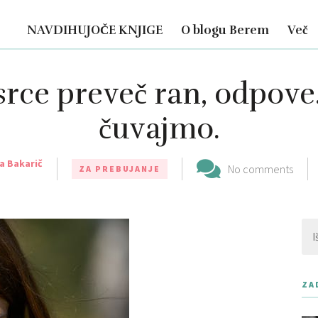
NAVDIHUJOČE KNJIGE
O blogu Berem
Več
rce preveč ran, odpove
čuvajmo.
a Bakarič
No comments
ZA PREBUJANJE
Išči
ZA