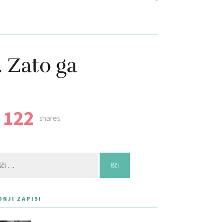
. Zato ga
122
shares
:
DNJI ZAPISI